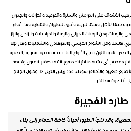
ة
ب الأشواك على الدرايش والسترة والقرميد والخزانات والجدران
رة منها للأكل ومنها للزينة وأخرى للطيران والهواية ومن أنواع
 والرميات ومن الرميات الكرزلي والرمية والمراسلات والزاجل والزاز
لعنبري كشك ومن الشوام العبسي والكركندي والشقلباظ وكل نوع
ى الصدر ذهبية اللون وفي الأنواع الفاخرة منه فضية مشوبة بالصفرة
ار معصفر. أي يشبه منقار العصفور. الأنف صغير. العيون واسعة
ولونهما ياقوتي فاتح والضريبة لارنجي والجفن أبيض. الأرجل والأصابع صغيرة والأظافر سوداء. عدد ريش الذيل 12. وطول الجناح
ل أثناء وقوف الفرد
ارد الفجيرة
ة، وقد تلجأ الطيور أحياناً خاصّة الحمام إلى بناء