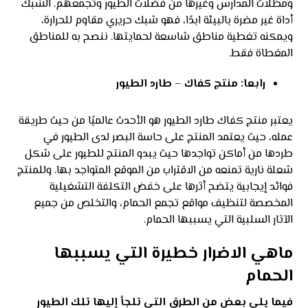
ومظلات المدارس وغيرها من فضلات الطيور وتجمعهم. الشبك
أداة غير مضرة بالبيئة ابدًا، فهو شبك حريري مقاوم للحرارة،
ويمكنه تغطية مناطق شاسعة لحمايتها. ننصح به للمناطق
المغطاة فقط.
رابعا: منتج كفاك – طارد الطيور
يعتبر منتج كفاك طارد الطيور هو الأحدث عالميًا من حيث طريقة
عمله، حيث يعتمد المنتج على حاسة البصر لدى الطيور في
طردها من أماكن تواجدها حيث يبدو المنتج للطيور على شكل
شعلة نارية تمنعه من الاقتراب من الموقع المتواجد بها. وللمنتج
فوائد إيجابية يتضح أثرها على خفض التكلفة التشغيلية
المخصصة لتنظيف مواقع تجمع الحمام، والتخلص من جميع
الآثار السلبية التي يسببها الحمام.
ماهي الاضرار خطيرة التي يسببها
الحمام
فيما يلى بعض من الطرق التى تلجأ إليها تلك الطيور