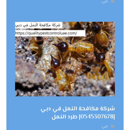
دبي
شركة مكافحة النمل في دبي
|0545307678| طرد النمل
دبي