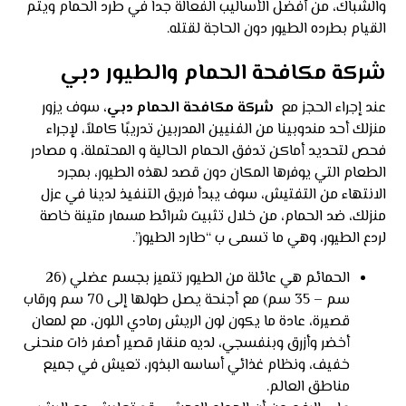
والشباك، من أفضل الأساليب الفعالة جداً في طرد الحمام ويتم
القيام بطرده الطيور دون الحاجة لقتله.
شركة مكافحة الحمام والطيور دبي
عند إجراء الحجز مع
شركة مكافحة الحمام دبي
، سوف يزور
منزلك أحد مندوبينا من الفنيين المدربين تدريبًا كاملاً، لإجراء
فحص لتحديد أماكن تدفق الحمام الحالية و المحتملة، و مصادر
الطعام التي يوفرها المكان دون قصد لهذه الطيور، بمجرد
الانتهاء من التفتيش، سوف يبدأ فريق التنفيذ لدينا في عزل
منزلك، ضد الحمام، من خلال تثبيت شرائط مسمار متينة خاصة
لردع الطيور، وهي ما تسمى ب “طارد الطيور”.
الحمائم هي عائلة من الطيور تتميز بجسم عضلي (26
سم – 35 سم) مع أجنحة يصل طولها إلى 70 سم ورقاب
قصيرة، عادة ما يكون لون الريش رمادي اللون، مع لمعان
أخضر وأزرق وبنفسجي، لديه منقار قصير أصفر ذات منحنى
خفيف، ونظام غذائي أساسه البذور، تعيش في جميع
مناطق العالم.