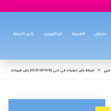
عجمان
الفجيرة
ام القيوين
راس الخيمة
دبي
شركة رش حشرات في دبي |0545307678| رش مبيدات