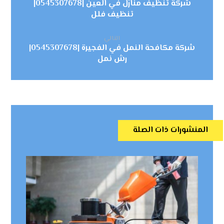
شركة تنظيف منازل في العين |0545307678|
تنظيف فلل
التالي
شركة مكافحة النمل في الفجيرة |0545307678|
رش نمل
المنشورات ذات الصلة