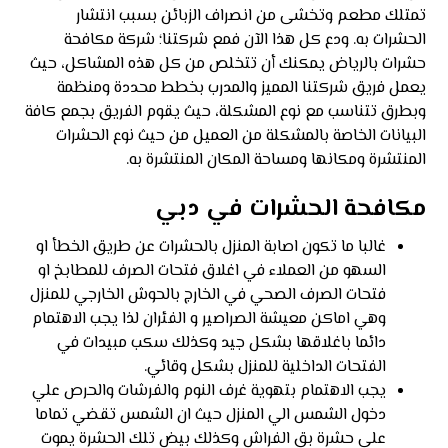
تمتلك مطعم وتخشى من انصراف الزبائن بسبب انتشار
الحشرات به. ودع كل هذا الآن فمع شركتنا؛ شركة مكافحة
حشرات بالرياض يمكنك أن تتخلص من كل هذه المشاكل، حيث
يعمل فريق شركتنا المميز والمدرب بخطط محددة ومنظمة
وبطرق تتناسب مع نوع المشكلة، حيث يقوم الفريق بجمع كافة
البيانات الخاصة بالمشكلة من العميل من حيث نوع الحشرات
المنتشرة ومكانها ومساحة المكان المنتشرة به.
مكافحة الحشرات في دبي
غالبا ما تكون اصابة المنزل بالحشرات عن طريق الخطأ او
السهو من العملاء في اغلاق فتحات الصرف للمطابخ او
فتحات الصرف الصحي في الخارج بالحوش الخارجي للمنزل
وهي اماكن معيشة الصراصير و الفئران لذا يجب الاهتمام
دائما باغلاقها بشكل جيد وكذلك سكب مبيدات في
الفتحات الداخلية للمنزل بشكل وقائي.
يجب الاهتمام بتهوية غرف النوم والفرشات والحرص علي
دخول الشمس الي المنزل حيث ان الشمس تقضي تماما
علي حشرة بق الفراش وكذلك بيض تلك الحشرة يموت