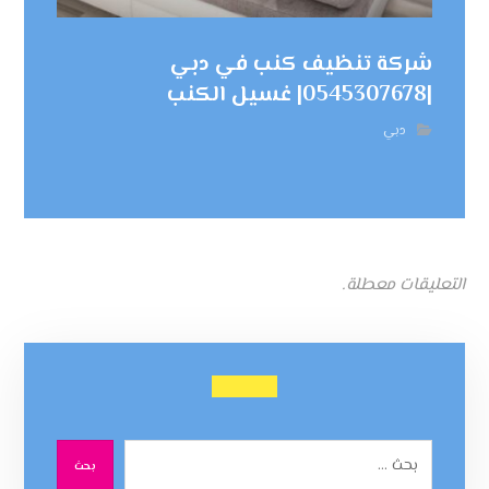
شركة تنظيف كنب في دبي
|0545307678| غسيل الكنب
دبي
التعليقات معطلة.
بحث