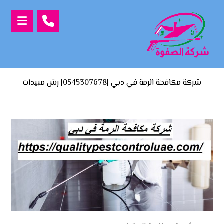
شركة مكافحة الرمة في دبي |0545307678| رش مبيدات