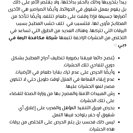
يبدأ بتخريبها وذلك بالحفر بداخلها، ولا يقتصر الأمر على ذلك
بل يقوم بعمل شقوق في الحوائط، وأيضًا الصراصير هي الأخرى
أضرارها جسيمة فإذا وقفت على طعام تتلفه، وأيضًا تتأخذ من
المطابخ مأوى لها، فتتسبب في تلف خشب المطبخ بسبب
اليرقات التي تتركها، وهناك العديد من الطرق التي تساعد في
التخلص من الحشرات الزاحفة تتبعها
شركة مكافحة الرمة في
دبي
:-
يُنصح دائما فريقنا بضرورة تنظيف أدراج المطبخ بشكل
دوري لتفادي تلك الحشرات.
وأيضًا الحرص على عدم ترك بقايا طعام في الأرضيات.
عدم إبقاء القمامة في المنزل لوقت طويل حتي لا تتكون
مصدر لنمو الحشرات عليها.
رش المبيدات الآمنة والمصرح بها من وزارة الصحة للقضاء
على تلك الحشرات.
يحرص فريق التنفيذ المؤهل والمدرب على إغلاق أي
شقوق أو حفر يتواجد فيها النمل.
ليس ذلك فحسب بل يتم الحرص على التخلص من يرقات
هذه الحشرات.