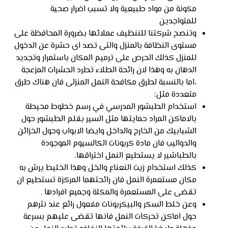
مكونة من مواد طبيعية ولا تسبب اضرار صحية
للمتواجدين
وتنصح شركتنا للننظيف عملائها بضرورة المحافظة على
مستوى النظافة بالمنزل والتى تصد اى حشرة عن الدخول
للمنزل كذلك الحرص على ترميم المكان باستمرار وتجديد
الدهان به وهذا لان رائحة الطلاء تطرد الحشرات المزعجة
،اما بالنسبة لطرق مكافحة النمل المنزلى فان هناك طرق
متعددة مثل:
استخدام الطبشور المدرسي في رسم خطوط محيطة
بالاماكن المراد حمايتها مثل السير بقلم الطبشور حول
الشبابيك من الخارج والداخل وايضا الابواب وحول الخزائن
والدواليب فان مادة كربونات الكالسيوم الموجودة
بالطباشير لا يستطيع النمل اختراقها.
كذلك استخدام زيت النعناع والخل وهذا الخليط يرش به
مكان مستعمرة النمل فان رائحتهما المركزة تستطيع ان
تقضى على المستعمرة والمكلة وجميع افرادها .
وعن خلط السكر والبيكربونات مفعول رائع عند نثرهم
حول اماكن تحركات النمل فانها تقضى عليهم بسرعة