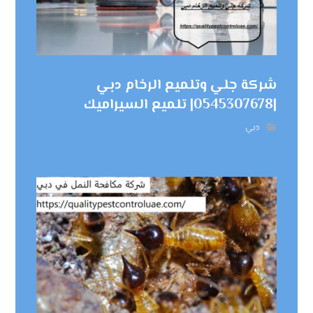
شركة جلي وتلميع الرخام دبي
|0545307678| تلميع السيراميك
دبي