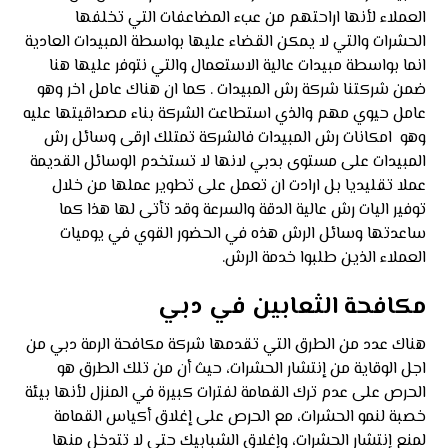
العملاء لأنها اراحتهم من عبء المضاعفات التي تخلفها
الحشرات والتي لا يمكن القضاء عليها بواسطة المبيدات العادية
انما بواسطة مبيدات عالية الاستعمال والتي نتوفر عليها هنا
ضمن شركتنا شركة رش المبيدات . كما ان هناك عامل اخر وهو
عامل حيوي مهم والذي استطاعت الشركة بناء مصداقيتها عليه
وهو امكانات رش المبيدات فالشركة تمتلك ارقى وسائل رش
المبيدات على مستوى بدبي لانها لا تستخدم الوسائل القديمة
عملا تقليديا بل ارادت ان تعمل على تطوير عملها من خلال
توفير اليات رش عالية الدقة والسرعة وقد تأتى لها هذا كما
ساعدتها وسائل الرش هذه في الحضور القوي في يوميات
العملاء الذين طلبوا خدمة الرش.
مكافحة الثعابين في دبي
هناك عدد من الطرق التي تقدمها شركة مكافحة الرمة دبي من
اجل الوقاية من إنتشار الحشرات، حيث أن من تلك الطرق هو
الحرص على عدم ترك القمامة لفترات كبيرة في المنزل لأنها بيئة
خصبة لنمو الحشرات، مع الحرص على إغلاق أكياس القمامة
لمنع إنتشار الحشرات، وإغلاق الشبابيك حتى لا تتدخل منها