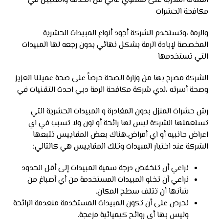
العمالة المدربة على مستوي عالي من الخدمة والفنيين في
مكافحة الحشرات
والرمة ،وتستخدم الشركة أجود أنواع المبيدات الحشرية
المخصصة لإبادة الرمة بشكل نهائي بدون رجعه لها المبيدات
التي تستخدمها
الشركة مصرح بها من وزارة الصحة حرصاًَ على صحة عميلنا العزيز
وصحة أسرته ،لدي شركة مكافحة الرمة دبي احدث التقنيات في
رش حشرات المنزل بدون المغادرة و المبيدات الحشرية التي
تستعملها الشركة ليس لها رائحة أو لون ولا تسبب في اي
اعراض جانبيه أو اي أمراض،
هناك بعض المقاييس تتبعها
الشركة عند اختيار المبيدات وتلك المقاييس هي كالتالي:
نراعي أن تنخفض درجة سمية المبيدات إلى أقل الحدود
نراعي أن تخلو المبيدات المستخدمة من أي أصباغ من
شأنها أن تتلف سطح المكان.
نحرص على أن تكون المبيدات المستخدمة منعدمة الرائحة
وليس بها أي روائح كيميائية مزعجة.