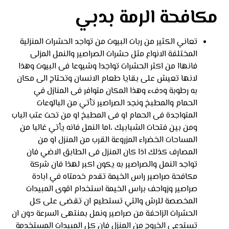
مكافحة الرمة بدبي
تعاني الكثير من ربات البيوت من تواجد الحشرات المنزلية
المختلفة الانواع مثل حشرات الصراصير والنمل المزلى
فانهاا من اكثر الحشرات تواجدا وشيوعا فى البيوت وهذا
لانها تعيش على بقايا طعام الانسان وتحتاج الى مكان
به رطوبة ودفء وهذا المكان متوافر فى المنازل في
الحمام والمطبخ ونجد الصراصير تأتي من البالوعات
المتواجدة فى الحمام او فى المطبخ او من تحت عتب الباب
ومن بين فتحات الشبابيك ،اما النمل فانه يأتي غالبا من
المساحات الخضراء المزروعة القرب من المنزل او من
المصارف كذلك اذا كان المنزل فى الطابق الاضي فان
تواجد النمل والصراصير به يكون اكبر لهذا فان شركة
مكافحة صراصير راس الخيمة تقدم خدمتاه في ابادة
صراصير وزواحف براس الخيمة استخدام اقوى المبيدات
المخصصة للرش والتي تستطيع ان تقضى على كل
الحشرات الزاحفة من صراصير ونمل بمنتهى السرعة دون ان
تستدعى الخروج من المنزل فان كل المبيدات المستخدمة