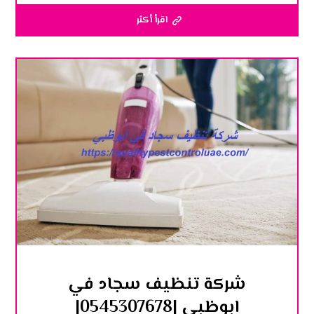
اقرأ أكثر
شركة تنظيف سجاد في
ابوظبي |0545307678|