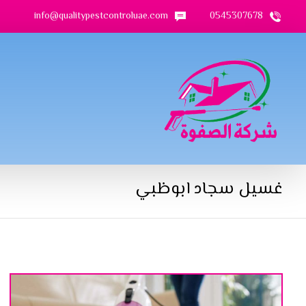
info@qualitypestcontroluae.com
0545307678
غسيل سجاد ابوظبي